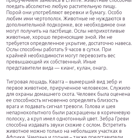
приручением занялись в Египте. Животные способны
поедать абсолютно любую растительную пищу.
Порой они употребляют веревки и бумагу. Особо
любим ими чертополох. Животные не нуждаются в
дополнительной подкормке, все необходимое они
могут получить на пастбище. Ослы неприхотливые
животные, хорошо переносящие зной. Им не
требуется определенное укрытие, достаточно навеса.
Ослы способны работать 9 часов в сутки. При
крайней необходимости могут перевозить вес
превышающий их собственный. Иные
представители вида — кианг, кулан, онагр.
Тигровая лошадь. Квагга – вымерший вид зебр и
первое животное, прирученное человеком. Служило
для охраны домашнего скота. Человек была оценена
ее способность мгновенно определять близость
врага и подавать сигнал тревоги. Голова и шея
непарнокопытного были раскрашены в коричневую
полоску, а круп имел однотонный цвет. Зебра Греви
способна издавать звуки схожие с ослом. Встретить
животное можно только на небольших участках в
Африке. Чампана и горная – также представители