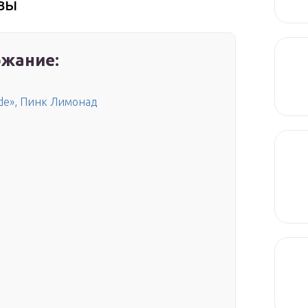
вы
жание:
ade», Пинк Лимонад