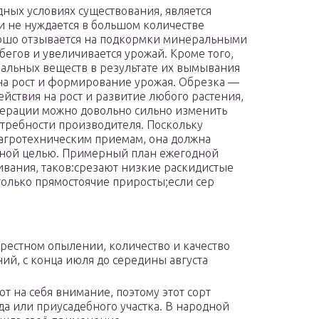
дных условиях существования, является
 не нуждается в большом количестве
рошо отзывается на подкормки минеральными
бегов и увеличивается урожай. Кроме того,
ральных веществ в результате их вымывания
 на рост и формирование урожая. Обрезка —
ствия на рост и развитие любого растения,
операции можно довольно сильно изменить
потребности производителя. Поскольку
агротехническим приемам, она должна
енной целью. Примерный план ежегодной
ивания, таков:срезают низкие раскидистые
только прямостоячие приросты;если сер
рестном опылении, количество и качество
ий, с конца июля до середины августа
 на себя внимание, поэтому этот сорт
а или приусадебного участка. В народной