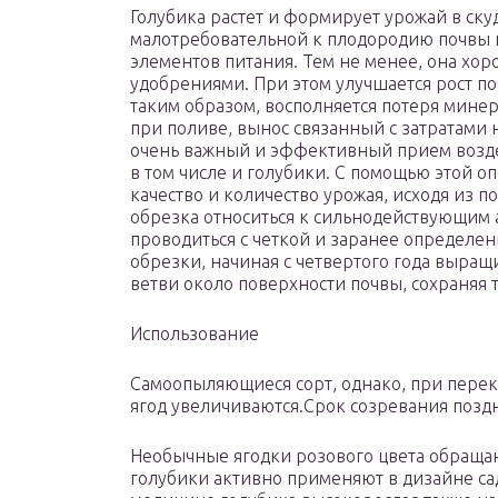
Голубика растет и формирует урожай в ску
малотребовательной к плодородию почвы и
элементов питания. Тем не менее, она хо
удобрениями. При этом улучшается рост по
таким образом, восполняется потеря мине
при поливе, вынос связанный с затратами
очень важный и эффективный прием воздей
в том числе и голубики. С помощью этой 
качество и количество урожая, исходя из 
обрезка относиться к сильнодействующим 
проводиться с четкой и заранее определ
обрезки, начиная с четвертого года выращ
ветви около поверхности почвы, сохраняя 
Использование
Самоопыляющиеся сорт, однако, при перек
ягод увеличиваются.Срок созревания поздн
Необычные ягодки розового цвета обращают
голубики активно применяют в дизайне сад