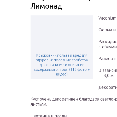
Лимонад
Vacciniu
Форма и
Раскидис
стеблями
Крыжовник польза и вред для
Размер в
здоровья: полезные свойства
для организма и описание
содержимого ягоды (115 фото +
В зависи
видео)
— 3,0 м.
Декорати
Куст очень декоративен благодаря светло-
листьям.
Цветение и плоды