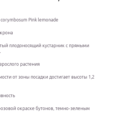
m corymbosum Pink lemonade
 крона
тый плодоносящий кустарник с прямыми
.
зрослого растения
мости от зоны посадки достигает высоты 1,2
вность
розовой окраске бутонов, темно-зеленым