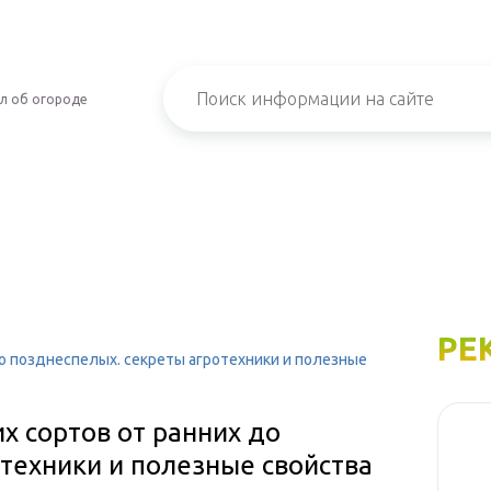
л об огороде
РЕ
до позднеспелых. секреты агротехники и полезные
х сортов от ранних до
техники и полезные свойства