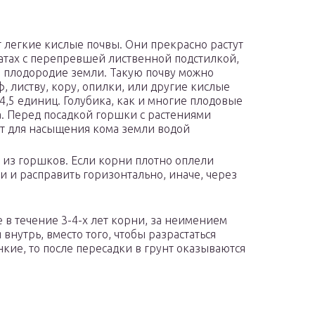
т легкие кислые почвы. Они прекрасно растут
ратах с перепревшей лиственной подстилкой,
плодородие земли. Такую почву можно
ф, листву, кору, опилки, или другие кислые
-4,5 единиц. Голубика, как и многие плодовые
а. Перед посадкой горшки с растениями
ут для насыщения кома земли водой
 из горшков. Если корни плотно оплели
и и расправить горизонтально, иначе, через
 в течение 3-4-х лет корни, за неимением
внутрь, вместо того, чтобы разрастаться
нкие, то после пересадки в грунт оказываются