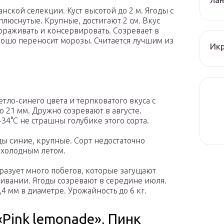
ской селекции. Куст высотой до 2 м. Ягоды с
люснутые. Крупные, достигают 2 см. Вкус
ораживать и консервировать. Созревает в
хорошо переносит морозы. Считается лучшим из
Икр
тло-синего цвета и терпковатого вкуса с
о 21 мм. Дружно созревают в августе.
 -34°С не страшны голубике этого сорта.
оды синие, крупные. Сорт недостаточно
 холодным летом.
бразует много побегов, которые загущают
живании. Ягоды созревают в середине июля.
 мм в диаметре. Урожайность до 6 кг.
Pink lemonade», Пинк