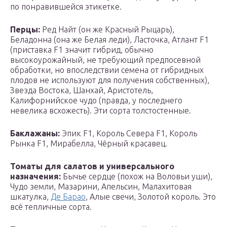
по понравившейся этикетке.
Перцы:
Ред Найт (он же Красный Рыцарь),
Беладонна (она же Белая леди), Ласточка, Атлант F1
(приставка F1 значит гибрид, обычно
высокоурожайный, не требующий предпосевной
обработки, но впоследствии семена от гибридных
плодов не используют для получения собственных),
Звезда Востока, Шанхай, Аристотель,
Калифорнийское чудо (правда, у последнего
невелика всхожесть). Эти сорта толстостенные.
Баклажаны:
Эпик F1, Король Севера F1, Король
Рынка F1, Мирабелла, Чёрный красавец.
Томаты для салатов и универсального
назначения:
Бычье сердце (похож на Воловьи уши),
Чудо земли, Мазарини, Апельсин, Малахитовая
шкатулка,
Де Барао
, Алые свечи, Золотой король. Это
всё тепличные сорта.