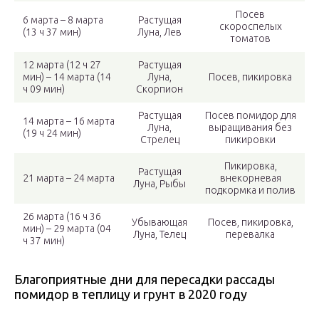
Посев
6 марта – 8 марта
Растущая
скороспелых
(13 ч 37 мин)
Луна, Лев
томатов
12 марта (12 ч 27
Растущая
мин) – 14 марта (14
Луна,
Посев, пикировка
ч 09 мин)
Скорпион
Растущая
Посев помидор для
14 марта – 16 марта
Луна,
выращивания без
(19 ч 24 мин)
Стрелец
пикировки
Пикировка,
Растущая
21 марта – 24 марта
внекорневая
Луна, Рыбы
подкормка и полив
26 марта (16 ч 36
Убывающая
Посев, пикировка,
мин) – 29 марта (04
Луна, Телец
перевалка
ч 37 мин)
Благоприятные дни для пересадки рассады
помидор в теплицу и грунт в 2020 году