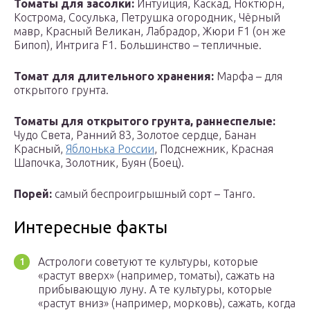
Томаты для засолки:
Интуиция, Каскад, Ноктюрн,
Кострома, Сосулька, Петрушка огородник, Чёрный
мавр, Красный Великан, Лабрадор, Жюри F1 (он же
Бипоп), Интрига F1. Большинство – тепличные.
Томат для длительного хранения:
Марфа – для
открытого грунта.
Томаты для открытого грунта, раннеспелые:
Чудо Света, Ранний 83, Золотое сердце, Банан
Красный,
Яблонька России
, Подснежник, Красная
Шапочка, Золотник, Буян (Боец).
Порей:
самый беспроигрышный сорт – Танго.
Интересные факты
Астрологи советуют те культуры, которые
«растут вверх» (например, томаты), сажать на
прибывающую луну. А те культуры, которые
«растут вниз» (например, морковь), сажать, когда