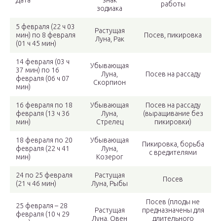
Дата
знак
работы
зодиака
5 февраля (22 ч 03
Растущая
мин) по 8 февраля
Посев, пикировка
Луна, Рак
(01 ч 45 мин)
14 февраля (03 ч
Убывающая
37 мин) по 16
Луна,
Посев на рассаду
февраля (06 ч 07
Скорпион
мин)
16 февраля по 18
Убывающая
Посев на рассаду
февраля (13 ч 36
Луна,
(выращивание без
мин)
Стрелец
пикировки)
18 февраля по 20
Убывающая
Пикировка, борьба
февраля (22 ч 41
Луна,
с вредителями
мин)
Козерог
24 по 25 февраля
Растущая
Посев
(21 ч 46 мин)
Луна, Рыбы
Посев (плоды не
25 февраля – 28
Растущая
предназначены для
февраля (10 ч 29
Луна, Овен
длительного